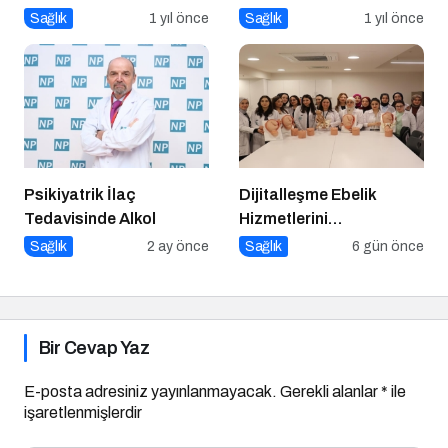
Sırlar
Sağlık
1 yıl önce
Sağlık
1 yıl önce
Psikiyatrik İlaç
Dijitalleşme Ebelik
Tedavisinde Alkol
Hizmetlerini
Dönüştürüyor
Sağlık
2 ay önce
Sağlık
6 gün önce
Bir Cevap Yaz
E-posta adresiniz yayınlanmayacak.
Gerekli alanlar
*
ile
işaretlenmişlerdir