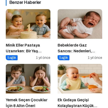
Benzer Haberler
Minik Eller Pastaya
Bebeklerde Gaz
Uzanırken: Bir Yaş
Sancısı: Nedenleri,
Sonrası Beslenmeye
Belirtileri ve Etkili
Sağlık
1 yıl önce
Sağlık
1 yıl önce
Dair Bir Yolculuk
Çözümler
Yemek Seçen Çocuklar
Ek Gıdaya Geçişi
İçin 8 Altın Öneri
Kolaylaştıran Küçük