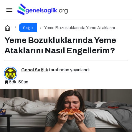
Ortoreksiya Nervoza: Sağlıklı Beslenme
Takıntısı
Paylaş
Yorum Yap
Yeme Bozukluklarında Yeme Ataklarını
Sağlık
Nasıl Engellerim?
Yeme Bozukluklarında Yeme
Ataklarını Nasıl Engellerim?
Genel Sağlık
tarafından yayınlandı
6dk, 59sn