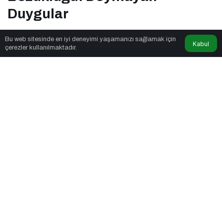
Duygular
Bu web sitesinde en iyi deneyimi yaşamanızı sağlamak için
Kabul
Genel Sağlık
tarafından yayınlandı
çerezler kullanılmaktadır.
8dk, 31sn
Tıkanırcasına Yeme Bozukluğu: Doymayan Duygular