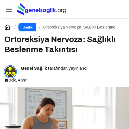
Tıkanırcasına Yeme Bozukluğu: Doymayan
Duygular
Paylaş
Yorum Yap
Ortoreksiya Nervoza: Sağlıklı Beslenme
Sağlık
Takıntısı
Ortoreksiya Nervoza: Sağlıklı
Beslenme Takıntısı
Genel Sağlık
tarafından yayınlandı
8dk, 45sn