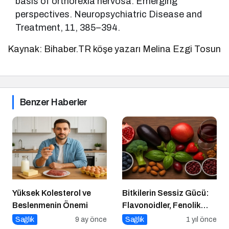
basis of orthorexia nervosa: Emerging
perspectives. Neuropsychiatric Disease and
Treatment, 11, 385–394.
Kaynak: Bihaber.TR köşe yazarı Melina Ezgi Tosun
Benzer Haberler
Yüksek Kolesterol ve
Bitkilerin Sessiz Gücü:
Beslenmenin Önemi
Flavonoidler, Fenolik
Asitler ve Diğer
Sağlık
9 ay önce
Sağlık
1 yıl önce