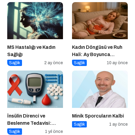
Polifenoller
MS Hastalığı ve Kadın
Kadın Döngüsü ve Ruh
Sağlığı
Hali: Ay Boyunca
Bedenine ve Duygularına
Sağlık
2 ay önce
Sağlık
10 ay önce
Yolculuk
İnsülin Direnci ve
Minik Sporcuların Kalbi
Beslenme Tedavisi:
Sağlık
1 ay önce
Düşük Glisemik İndeksli
Sağlık
1 yıl önce