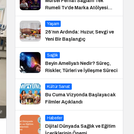
Mürsel Ferhat Sağlam Tek
Rumeli Tv’de Marka Atölyesi
Programına Konuk Oldu
Yaşam
26’nın Ardında: Huzur, Sevgi ve
Yeni Bir Başlangıç
Sağlık
Beyin Ameliyatı Nedir? Süreç,
Riskler, Türleri ve İyileşme Süreci
Kültür Sanat
Bu Cuma Vizyonda Başlayacak
Filmler Açıklandı
i!
Haberler
Dijital Dünyada Sağlık ve Eğitim
İçeriklerinin Önemi