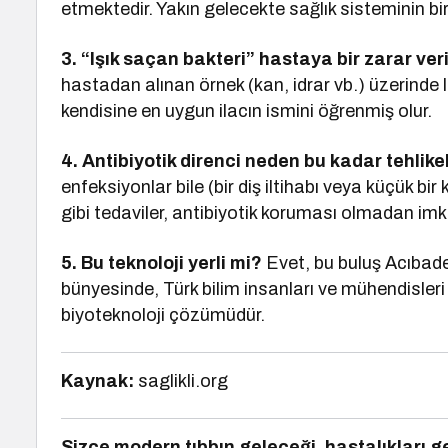
etmektedir. Yakın gelecekte sağlık sisteminin b
3. “Işık saçan bakteri” hastaya bir zarar ver
hastadan alınan örnek (kan, idrar vb.) üzerinde
kendisine en uygun ilacın ismini öğrenmiş olur.
4. Antibiyotik direnci neden bu kadar tehlike
enfeksiyonlar bile (bir diş iltihabı veya küçük bi
gibi tedaviler, antibiyotik koruması olmadan imka
5. Bu teknoloji yerli mi?
Evet, bu buluş Acıbade
bünyesinde, Türk bilim insanları ve mühendisleri 
biyoteknoloji çözümüdür.
Kaynak:
saglikli.org
Sizce modern tıbbın geleceği, hastalıkları g