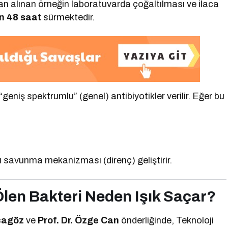
n alınan örneğin laboratuvarda çoğaltılması ve ilaca
n 48 saat
sürmektedir.
niş spektrumlu” (genel) antibiyotikler verilir. Eğer bu
.
şı savunma mekanizması (direnç) geliştirir.
Ölen Bakteri Neden Işık Saçar?
ocagöz
ve
Prof. Dr. Özge Can
önderliğinde, Teknoloji