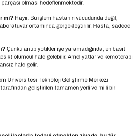
ir parçası olması hedeflenmektedir.
ir mi?
Hayır. Bu işlem hastanın vücudunda değil,
 laboratuvar ortamında gerçekleştirilir. Hasta, sadece
li?
Çünkü antibiyotikler işe yaramadığında, en basit
r kesik) ölümcül hale gelebilir. Ameliyatlar ve kemoterapi
nsız hale gelir.
m Üniversitesi Teknoloji Geliştirme Merkezi
tarafından geliştirilen tamamen yerli ve milli bir
enel ilaçlarla tedavi etmekten ziyade, bu tür