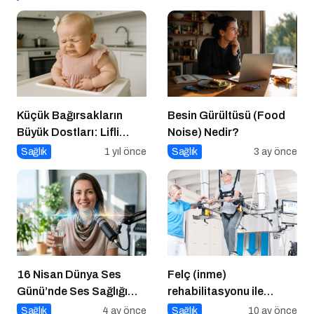
Küçük Bağırsakların
Besin Gürültüsü (Food
Büyük Dostları: Lifli
Noise) Nedir?
Gıdalar ve Probiyotikler
Sağlık
1 yıl önce
Sağlık
3 ay önce
16 Nisan Dünya Ses
Felç (inme)
Günü’nde Ses Sağlığı
rehabilitasyonu ile
Rehberi
günlük yaşamda
Sağlık
4 ay önce
Sağlık
10 ay önce