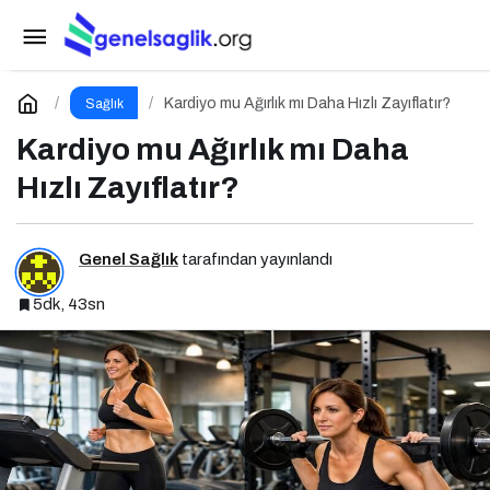
Yeni Yıla Daha Fit Bir Başlangıç: Karın
Germede Op. Dr. Gökhan Semerci Uzmanlığı
Paylaş
Yorum Yap
Kardiyo mu Ağırlık mı Daha Hızlı Zayıflatır?
Sağlık
Kardiyo mu Ağırlık mı Daha
Hızlı Zayıflatır?
Genel Sağlık
tarafından yayınlandı
5dk, 43sn