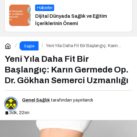
Haberler
Dijital Dünyada Sağlık ve Eğitim
İçeriklerinin Önemi
Yeni Yıla Daha Fit Bir Başlangıç: Karın
Sağlık
Germede Op. Dr. Gökhan Semerci
Uzmanlığı
Yeni Yıla Daha Fit Bir
Başlangıç: Karın Germede Op.
Dr. Gökhan Semerci Uzmanlığı
Genel Sağlık
tarafından yayınlandı
3dk, 22sn