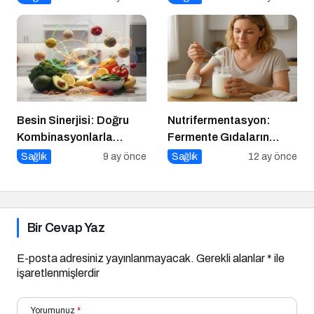
bağımsızlık mümkün
mü?
Besin Sinerjisi: Doğru
Nutrifermentasyon:
Kombinasyonlarla
Fermente Gıdaların
Besinlerin Gücünü Artırın
Beslenmedeki Yeri ve
Sağlık
9 ay önce
Sağlık
12 ay önce
Bilimsel Gerçekler
Bir Cevap Yaz
E-posta adresiniz yayınlanmayacak.
Gerekli alanlar
*
ile
işaretlenmişlerdir
Yorumunuz
*