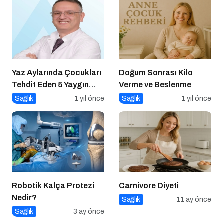
Yaz Aylarında Çocukları
Doğum Sonrası Kilo
Tehdit Eden 5 Yaygın
Verme ve Beslenme
Hastalık
Sağlık
1 yıl önce
Sağlık
1 yıl önce
Robotik Kalça Protezi
Carnivore Diyeti
Nedir?
Sağlık
11 ay önce
Sağlık
3 ay önce