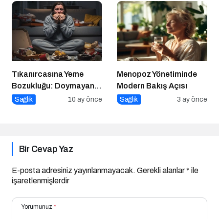
Tıkanırcasına Yeme
Menopoz Yönetiminde
Bozukluğu: Doymayan
Modern Bakış Açısı
Duygular
Sağlık
10 ay önce
Sağlık
3 ay önce
Bir Cevap Yaz
E-posta adresiniz yayınlanmayacak.
Gerekli alanlar
*
ile
işaretlenmişlerdir
Yorumunuz
*