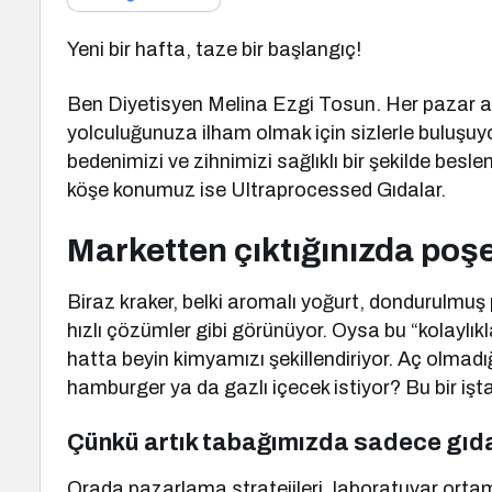
Yeni bir hafta, taze bir başlangıç!
Ben Diyetisyen Melina Ezgi Tosun. Her pazar a
yolculuğunuza ilham olmak için sizlerle buluşuyo
bedenimizi ve zihnimizi sağlıklı bir şekilde besl
köşe konumuz ise Ultraprocessed Gıdalar.
Marketten çıktığınızda poşe
Biraz kraker, belki aromalı yoğurt, dondurulmuş p
hızlı çözümler gibi görünüyor. Oysa bu “kolaylıkl
hatta beyin kimyamızı şekillendiriyor. Aç olmadı
hamburger ya da gazlı içecek istiyor? Bu bir iştah
Çünkü artık tabağımızda sadece gıd
Orada pazarlama stratejileri, laboratuvar ortam