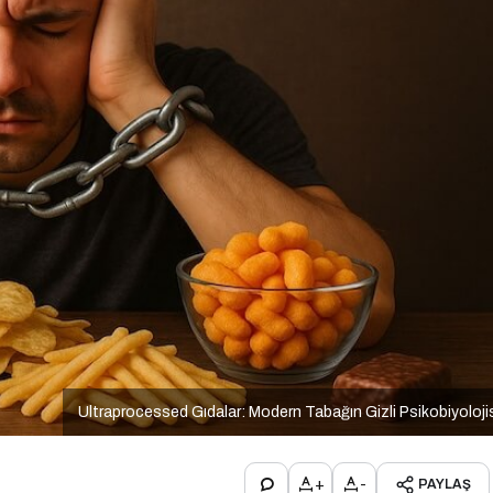
Ultraprocessed Gıdalar: Modern Tabağın Gizli Psikobiyoloji
+
-
PAYLAŞ