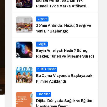
Mürsel Ferhat Sağlam Tek
Rumeli Tv’de Marka Atölyesi
Programına Konuk Oldu
Yaşam
26’nın Ardında: Huzur, Sevgi ve
Yeni Bir Başlangıç
Sağlık
Beyin Ameliyatı Nedir? Süreç,
Riskler, Türleri ve İyileşme Süreci
Kültür Sanat
Bu Cuma Vizyonda Başlayacak
Filmler Açıklandı
si
Haberler
Dijital Dünyada Sağlık ve Eğitim
İçeriklerinin Önemi