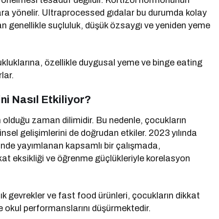
ra yönelmesi tesadüf değildir. Kortizol hormonunun
ara yönelir. Ultraprocessed gıdalar bu durumda kolay
ndan genellikle suçluluk, düşük özsaygı ve yeniden yeme
kluklarına, özellikle duygusal yeme ve binge eating
lar.
i Nasıl Etkiliyor?
 olduğu zaman dilimidir. Bu nedenle, çocukların
insel gelişimlerini de doğrudan etkiler. 2023 yılında
inde yayımlanan kapsamlı bir çalışmada,
at eksikliği ve öğrenme güçlükleriyle korelasyon
ılık gevrekler ve fast food ürünleri, çocukların dikkat
e okul performanslarını düşürmektedir.