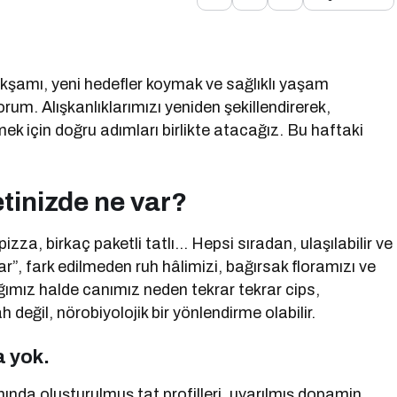
kşamı, yeni hedefler koymak ve sağlıklı yaşam
rum. Alışkanlıklarımızı yeniden şekillendirerek,
emek için doğru adımları birlikte atacağız. Bu haftaki
tinizde ne var?
izza, birkaç paketli tatlı… Hepsi sıradan, ulaşılabilir ve
ar”, fark edilmeden ruh hâlimizi, bağırsak floramızı ve
ğımız halde canımız neden tekrar tekrar cips,
 değil, nörobiyolojik bir yönlendirme olabilir.
a yok.
ında oluşturulmuş tat profilleri, uyarılmış dopamin