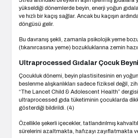
Stres altındaki bireylerin aşırı işlenmiş gıdala
yükseldiği dönemlerde beyin, enerji yoğun gıdal
ve hızlı bir kaçış sağlar. Ancak bu kaçışın ardı
döngüsü gelir.
Bu davranış şekli, zamanla psikolojik yeme bozu
(tıkanırcasına yeme) bozukluklarına zemin hazır
Ultraprocessed Gıdalar Çocuk Beynin
Çocukluk dönemi, beyin plastisitesinin en yoğun
beslenme alışkanlıkları sadece fiziksel değil, zih
“The Lancet Child & Adolescent Health” dergis
ultraprocessed gıda tüketiminin çocuklarda dikk
gösterdiği bildirildi. (4)
Özellikle şekerli içecekler, tatlandırılmış kahvalt
sürelerini azaltmakta, hafızayı zayıflatmakta v