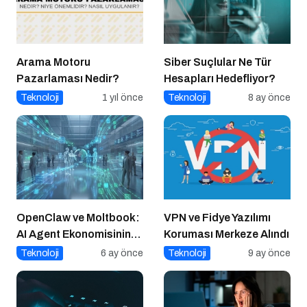
Arama Motoru
Siber Suçlular Ne Tür
Pazarlaması Nedir?
Hesapları Hedefliyor?
Teknoloji
1 yıl önce
Teknoloji
8 ay önce
OpenClaw ve Moltbook:
VPN ve Fidye Yazılımı
AI Agent Ekonomisinin
Koruması Merkeze Alındı
İlk Altyapıları
Teknoloji
6 ay önce
Teknoloji
9 ay önce