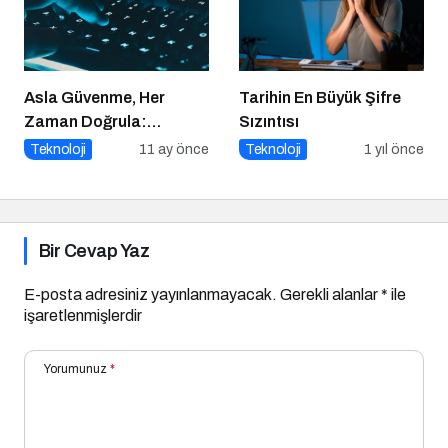
Asla Güvenme, Her
Tarihin En Büyük Şifre
Zaman Doğrula:
Sızıntısı
Şirketler İçin Parola
Teknoloji
11 ay önce
Teknoloji
1 yıl önce
Güvenliği Alarmı
Bir Cevap Yaz
E-posta adresiniz yayınlanmayacak.
Gerekli alanlar
*
ile
işaretlenmişlerdir
Yorumunuz
*