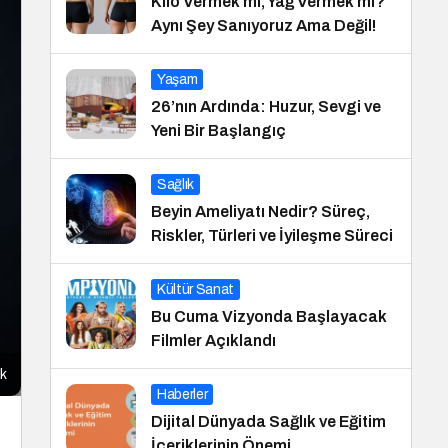
Kilo Vermek mi, Yağ Vermek mi?
Aynı Şey Sanıyoruz Ama Değil!
Yaşam
26’nın Ardında: Huzur, Sevgi ve
Yeni Bir Başlangıç
Sağlık
Beyin Ameliyatı Nedir? Süreç,
Riskler, Türleri ve İyileşme Süreci
Kültür Sanat
Bu Cuma Vizyonda Başlayacak
Filmler Açıklandı
ak
Haberler
Dijital Dünyada Sağlık ve Eğitim
İçeriklerinin Önemi