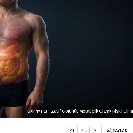
“Skinny Fat”: Zayıf Görünüp Metabolik Olarak Riskli Olm
+
-
PAYLAŞ