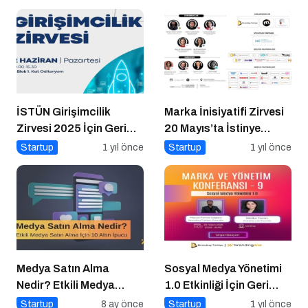
Nasıl Uygulanır?
Yapılır?
İSTÜN Girişimcilik
Marka İnisiyatifi Zirvesi
Zirvesi 2025 İçin Geri
20 Mayıs’ta İstinye
Sayım
Üniversitesi’nde!
Startup
1 yıl önce
Startup
1 yıl önce
Medya Satın Alma
Sosyal Medya Yönetimi
Nedir? Etkili Medya
1.0 Etkinliği İçin Geri
Satın Alma İçin 10 Altın
Sayım!
Startup
8 ay önce
Startup
1 yıl önce