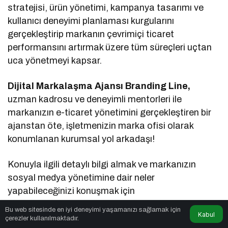
stratejisi, ürün yönetimi, kampanya tasarımı ve
kullanıcı deneyimi planlaması kurgularını
gerçekleştirip markanın çevrimiçi ticaret
performansını artırmak üzere tüm süreçleri uçtan
uca yönetmeyi kapsar.
Dijital Markalaşma Ajansı Branding Line,
uzman kadrosu ve deneyimli mentorleri ile
markanızın e-ticaret yönetimini gerçekleştiren bir
ajanstan öte, işletmenizin marka ofisi olarak
konumlanan kurumsal yol arkadaşı!
Konuyla ilgili detaylı bilgi almak ve markanızın
sosyal medya yönetimine dair neler
yapabileceğinizi konuşmak için
www.brandingline.co
adresini ziyaret
Bu web sitesinde en iyi deneyimi yaşamanızı sağlamak için
Kabul
edebilirsiniz.
çerezler kullanılmaktadır.