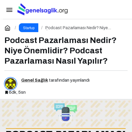
E-Ticaret Yönetimi Nedir? Niye Önemlidir? E-
Ticaret Yönetimi Nasıl Yapılır?
Paylaş
Yorum Yap
Podcast Pazarlaması Nedir? Niye
Startup
Önemlidir? Podcast Pazarlaması Nasıl
Yapılır?
Podcast Pazarlaması Nedir?
Niye Önemlidir? Podcast
Pazarlaması Nasıl Yapılır?
Genel Sağlık
tarafından yayınlandı
6dk, 5sn