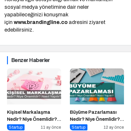
sosyal medya yönetimine dair neler
yapabileceğinizi konuşmak
için
www.brandingline.co
adresini ziyaret
edebilirsiniz.
Benzer Haberler
Kişisel Markalaşma
Büyüme Pazarlaması
Nedir? Niye Önemlidir?
Nedir? Niye Önemlidir?
Kişisel Markalaşma
Growht Marketıng Nasıl
Startup
11 ay önce
Startup
12 ay önce