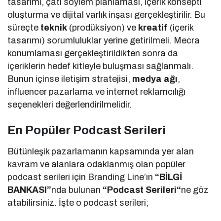
tasarımı, çatı söylem planlaması, içerik konsepti
oluşturma ve dijital varlık inşası gerçekleştirilir. Bu
süreçte
teknik
(prodüksiyon) ve
kreatif
(içerik
tasarımı) sorumluluklar yerine getirilmeli. Mecra
konumlaması gerçekleştirildikten sonra da
içeriklerin hedef kitleyle buluşması sağlanmalı.
Bunun içinse iletişim stratejisi,
medya ağı
,
influencer pazarlama ve internet reklamcılığı
seçenekleri değerlendirilmelidir.
En Popüler Podcast Serileri
Bütünleşik pazarlamanın kapsamında yer alan
kavram ve alanlara odaklanmış olan popüler
podcast serileri için Branding Line’ın
“BİLGİ
BANKASI”
nda bulunan
“Podcast Serileri“
ne göz
atabilirsiniz. İşte o podcast serileri;