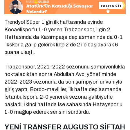
Trendyol Süper Ligin ilk haft
asında evinde
Kocaelispor’u 1-0 yenen Trabzonspor, ligin 2.
Haftasında da Kasımpaşa deplasmanında da 0-
1
lık
skorla galip gelerek lige 2 de 2 ile başlayarak 6
puana ulaştı.
Trabzonspor, 2021-2022 sezonunu şampiyonlukla
noktaladıktan sonra Abdullah Avcı yönetiminde
2022-2023 sezonuna da son şampiyon unvanıyla
giriş yaptı. Bordo-mavililer, ilk hafta deplasmanda
İstanbulspor’u 2-0 yenerek sezona galibiyetle
başladı. İkinci haftada ise sahasında
Hatayspor’u
1-0 mağlup ederek serisini sürdürdü.
YENİ TRANSFER AUGUSTO SİFTAH