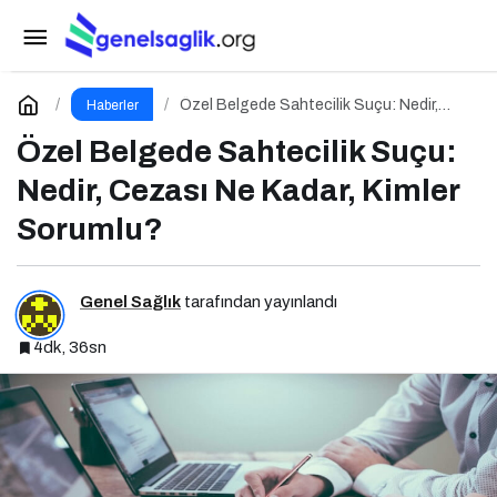
Fırtına Paşa Deplasmanından 3 Puanla Ayrıldı
Paylaş
Yorum Yap
Özel Belgede Sahtecilik Suçu: Nedir,
Haberler
Cezası Ne Kadar, Kimler Sorumlu?
Özel Belgede Sahtecilik Suçu:
Nedir, Cezası Ne Kadar, Kimler
Sorumlu?
Genel Sağlık
tarafından yayınlandı
4dk, 36sn