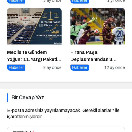
Haberler
3 ay önce
Haberler
1 yıl önce
Meclis’te Gündem
Fırtına Paşa
Yoğun: 11. Yargı Paketi
Deplasmanından 3
ve Memur Zammında
Puanla Ayrıldı
Haberler
9 ay önce
Haberler
12 ay önce
Son Durum!
Bir Cevap Yaz
E-posta adresiniz yayınlanmayacak.
Gerekli alanlar
*
ile
işaretlenmişlerdir