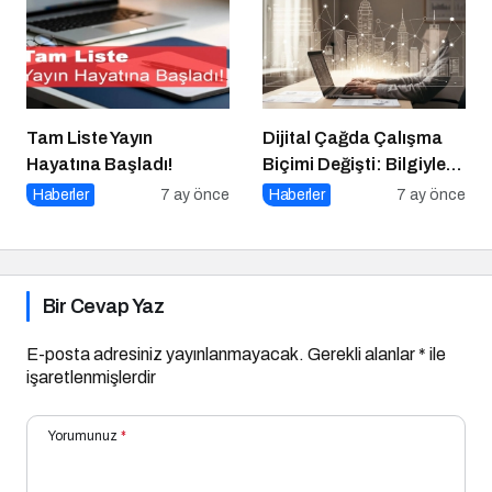
Tam Liste Yayın
Dijital Çağda Çalışma
Hayatına Başladı!
Biçimi Değişti: Bilgiyle
Para Kazananların Yeni
Haberler
7 ay önce
Haberler
7 ay önce
Düzeni
Bir Cevap Yaz
E-posta adresiniz yayınlanmayacak.
Gerekli alanlar
*
ile
işaretlenmişlerdir
Yorumunuz
*