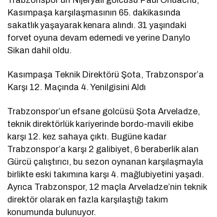
Trabzonspor’un Nijeryalı golcüsü Paul
Onuachu
,
Kasımpaşa karşılaşmasının 65. dakikasında
sakatlık yaşayarak kenara alındı. 31 yaşındaki
forvet oyuna devam edemedi ve yerine
Danylo
Sikan dahil oldu.
Kasımpaşa Teknik Direktörü
Şota
, Trabzonspor’a
Karşı 12. Maçında 4. Yenilgisini Aldı
Trabzonspor’un efsane golcüsü
Şota
Arveladze
,
teknik direktörlük kariyerinde bordo-mavili ekibe
karşı 12. kez sahaya çıktı. Bugüne kadar
Trabzonspor’a karşı 2 galibiyet, 6 beraberlik alan
Gürcü çalıştırıcı, bu sezon oynanan karşılaşmayla
birlikte eski takımına karşı 4. mağlubiyetini yaşadı.
Ayrıca Trabzonspor, 12 maçla
Arveladze’nin
teknik
direktör olarak en fazla karşılaştığı takım
konumunda bulunuyor.