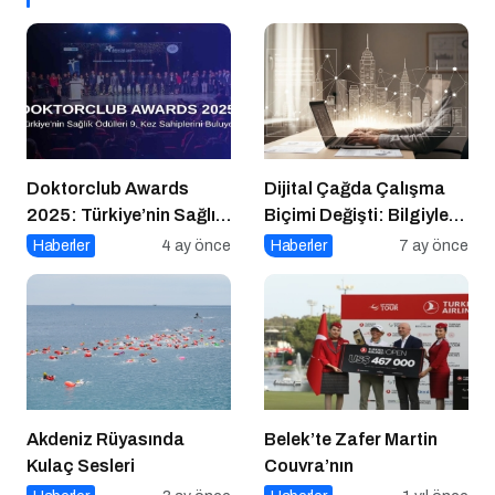
Doktorclub Awards
Dijital Çağda Çalışma
2025: Türkiye’nin Sağlık
Biçimi Değişti: Bilgiyle
Ödülleri 9. Kez
Para Kazananların Yeni
Haberler
4 ay önce
Haberler
7 ay önce
Sahiplerini Buluyor
Düzeni
Akdeniz Rüyasında
Belek’te Zafer Martin
Kulaç Sesleri
Couvra’nın