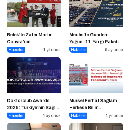
Belek’te Zafer Martin
Meclis’te Gündem
Couvra’nın
Yoğun: 11. Yargı Paketi
ve Memur Zammında
Haberler
1 yıl önce
Haberler
9 ay önce
Son Durum!
Doktorclub Awards
Mürsel Ferhat Sağlam
2025: Türkiye’nin Sağlık
Herkese Bilim
Ödülleri 9. Kez
Teknoloji’de “Iceberg of
Haberler
4 ay önce
Haberler
1 yıl önce
Sahiplerini Buluyor
Ingonarce Fenomeni”ni
Yazdı