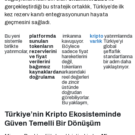
gerçekleştirdiği bu stratejik ortaklık, Türkiye’de ilk
kez rezerv kanıtı entegrasyonunun hayata
geçmesini sağladı.
Bu yeni
platformda
imkanına
kripto
yatırımlarında
sistemle
sunulan
kavuşuyor.
varlık
Türkiye’yi
birlikte
tokenların
Böylece
global
yatırımcılar,
rezervlerini
sadece fiyat
şeffaflık
ve fiyat
hareketlerini
standartlarına
verilerini
değil,
bir adım daha
bağımsız
tokenların
yaklaştırıyor.
kaynaklardan
arkasındaki
doğrulama
reel değerleri
de zincir
üstünde
doğrudan
görebiliyorlar.
Bu yaklaşım,
Türkiye’nin Kripto Ekosisteminde
Güven Temelli Bir Dönüşüm