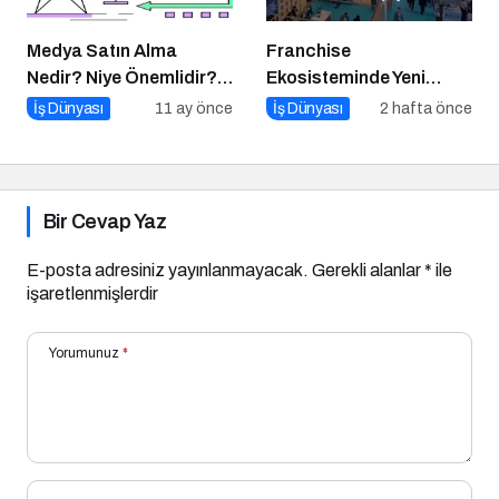
Medya Satın Alma
Franchise
Nedir? Niye Önemlidir?
Ekosisteminde Yeni
Medya Satın Alma Nasıl
Dönem Başlıyor: Bayim
İş Dünyası
11 ay önce
İş Dünyası
2 hafta önce
Yapılır?
Olur Musun? Fuarı 2026
İçin Geri Sayım!
Bir Cevap Yaz
E-posta adresiniz yayınlanmayacak.
Gerekli alanlar
*
ile
işaretlenmişlerdir
Yorumunuz
*