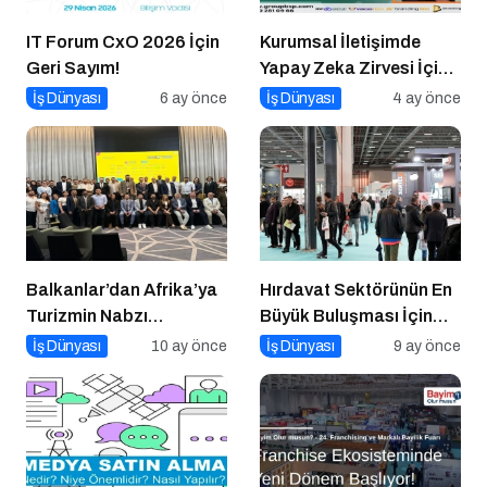
IT Forum CxO 2026 İçin
Kurumsal İletişimde
Geri Sayım!
Yapay Zeka Zirvesi İçin
Geri Sayım!
İş Dünyası
6 ay önce
İş Dünyası
4 ay önce
Balkanlar’dan Afrika’ya
Hırdavat Sektörünün En
Turizmin Nabzı
Büyük Buluşması İçin
Uzakrota Dubai’de Attı
İstanbul Hazır!
İş Dünyası
10 ay önce
İş Dünyası
9 ay önce