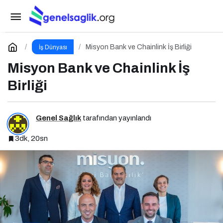
Yıldem Terlik, İtalya’da Türkiye’yi Temsil
Edecek Gaziantepli yerli üretici, Avrupa’nın en prestijli
Paylaş
Yorum Yap
Misyon Bank ve Chainlink İş Birliği
İş Dünyası
Misyon Bank ve Chainlink İş
fuarında boy gösterecek
Birliği
Genel Sağlık
tarafından yayınlandı
3dk, 20sn