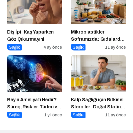
Diş İpi: Kaş Yaparken
Mikroplastikler
Göz Çıkarmayın!
Soframızda: Gıdalardan
Bedenimize Nasıl
Sağlık
4 ay önce
Sağlık
11 ay önce
Geçiyor?
Beyin Ameliyatı Nedir?
Kalp Sağlığı için Bitkisel
Süreç, Riskler, Türleri ve
Steroller: Doğal Statin
İyileşme Süreci
Etkisi
Sağlık
1 yıl önce
Sağlık
11 ay önce