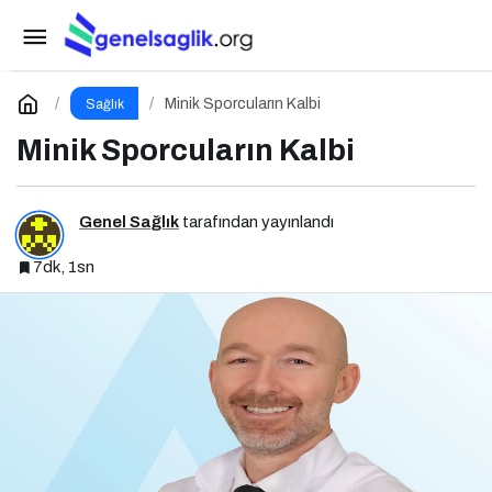
Yaz Seyahatlerinde Gebelik: Güvenli Yolculuk
İçin 7 Altın Kural
Paylaş
Yorum Yap
Minik Sporcuların Kalbi
Sağlık
Minik Sporcuların Kalbi
Genel Sağlık
tarafından yayınlandı
7dk, 1sn