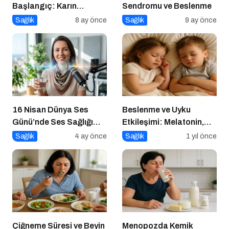
Başlangıç: Karın
Sendromu ve Beslenme
Germede Op. Dr.
Sağlık
8 ay önce
Sağlık
9 ay önce
Gökhan Semerci
Uzmanlığı
16 Nisan Dünya Ses
Beslenme ve Uyku
Günü’nde Ses Sağlığı
Etkileşimi: Melatonin,
Rehberi
Triptofan ve Çocuk
Sağlık
4 ay önce
Sağlık
1 yıl önce
Davranışları
Çiğneme Süresi ve Beyin
Menopozda Kemik