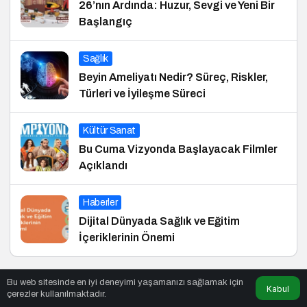
26’nın Ardında: Huzur, Sevgi ve Yeni Bir
Başlangıç
Sağlık
Beyin Ameliyatı Nedir? Süreç, Riskler,
Türleri ve İyileşme Süreci
Kültür Sanat
Bu Cuma Vizyonda Başlayacak Filmler
Açıklandı
Haberler
Dijital Dünyada Sağlık ve Eğitim
İçeriklerinin Önemi
Bu web sitesinde en iyi deneyimi yaşamanızı sağlamak için
Kabul
çerezler kullanılmaktadır.