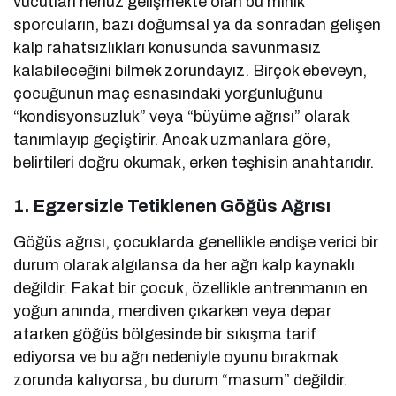
vücutları henüz gelişmekte olan bu minik
sporcuların, bazı doğumsal ya da sonradan gelişen
kalp rahatsızlıkları konusunda savunmasız
kalabileceğini bilmek zorundayız. Birçok ebeveyn,
çocuğunun maç esnasındaki yorgunluğunu
“kondisyonsuzluk” veya “büyüme ağrısı” olarak
tanımlayıp geçiştirir. Ancak uzmanlara göre,
belirtileri doğru okumak, erken teşhisin anahtarıdır.
1. Egzersizle Tetiklenen Göğüs Ağrısı
Göğüs ağrısı, çocuklarda genellikle endişe verici bir
durum olarak algılansa da her ağrı kalp kaynaklı
değildir. Fakat bir çocuk, özellikle antrenmanın en
yoğun anında, merdiven çıkarken veya depar
atarken göğüs bölgesinde bir sıkışma tarif
ediyorsa ve bu ağrı nedeniyle oyunu bırakmak
zorunda kalıyorsa, bu durum “masum” değildir.