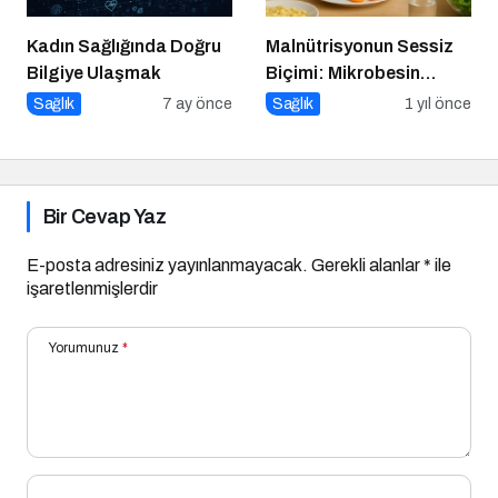
Kadın Sağlığında Doğru
Malnütrisyonun Sessiz
Bilgiye Ulaşmak
Biçimi: Mikrobesin
Eksikliklerinin
Sağlık
7 ay önce
Sağlık
1 yıl önce
Nörogelişim Üzerindeki
Etkisi
Bir Cevap Yaz
E-posta adresiniz yayınlanmayacak.
Gerekli alanlar
*
ile
işaretlenmişlerdir
Yorumunuz
*