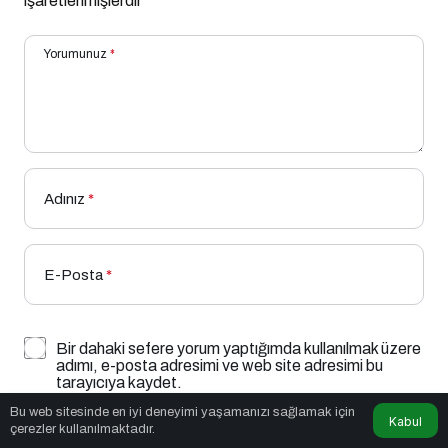
işaretlenmişlerdir
Yorumunuz
*
Adınız
*
E-Posta
*
Bir dahaki sefere yorum yaptığımda kullanılmak üzere
adımı, e-posta adresimi ve web site adresimi bu
tarayıcıya kaydet.
Bu web sitesinde en iyi deneyimi yaşamanızı sağlamak için
Kabul
YORUM GÖNDER
çerezler kullanılmaktadır.