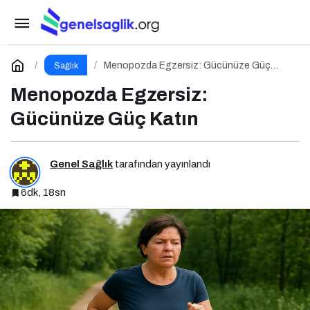
Fizik Tedavi ve Rehabilitasyon Uzmanı Prof. Dr.
Turgut Göksoy, epidural stimülasyonla omurilik
Paylaş
Yorum Yap
Menopozda Egzersiz: Gücünüze Güç
Sağlık
Katın
Menopozda Egzersiz:
yaralanmaları tedavisi hakkındaki sorularımızı
Gücünüze Güç Katın
cevapladı
Genel Sağlık
tarafından yayınlandı
6dk, 18sn