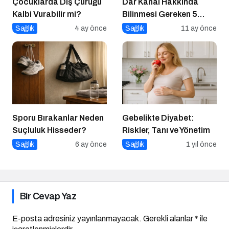
Çocuklarda Diş Çürüğü
Dar Kanal Hakkında
Kalbi Vurabilir mi?
Bilinmesi Gereken 5
Madde
Sağlık
4 ay önce
Sağlık
11 ay önce
Sporu Bırakanlar Neden
Gebelikte Diyabet:
Suçluluk Hisseder?
Riskler, Tanı ve Yönetim
Sağlık
6 ay önce
Sağlık
1 yıl önce
Bir Cevap Yaz
E-posta adresiniz yayınlanmayacak.
Gerekli alanlar
*
ile