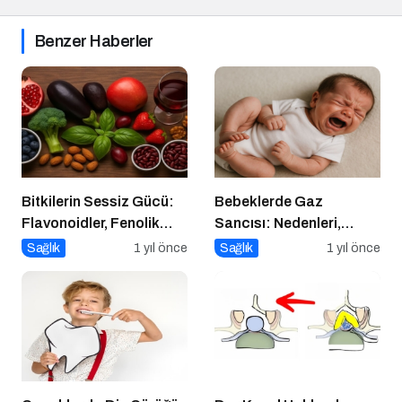
Benzer Haberler
Bitkilerin Sessiz Gücü:
Bebeklerde Gaz
Flavonoidler, Fenolik
Sancısı: Nedenleri,
Asitler ve Diğer
Belirtileri ve Etkili
Sağlık
1 yıl önce
Sağlık
1 yıl önce
Polifenoller
Çözümler