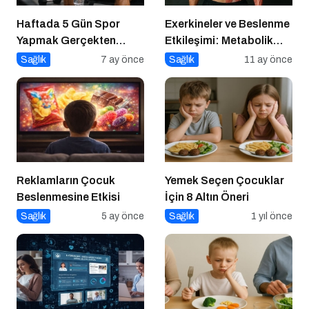
Haftada 5 Gün Spor
Exerkineler ve Beslenme
Yapmak Gerçekten
Etkileşimi: Metabolik
Sağlıklı mı?
Sağlıkta Yeni Bir
Sağlık
7 ay önce
Sağlık
11 ay önce
Perspektif
Reklamların Çocuk
Yemek Seçen Çocuklar
Beslenmesine Etkisi
İçin 8 Altın Öneri
Sağlık
5 ay önce
Sağlık
1 yıl önce