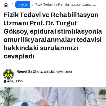
Fizik Tedavi ve Rehabilitasyon Uzmanı
Sağlık
Prof. Dr. Turgut Göksoy, epidural
stimülasyonla omurilik yaralanmaları
Fizik Tedavi ve Rehabilitasyon
tedavisi hakkındaki sorularımızı cevapladı
Uzmanı Prof. Dr. Turgut
Göksoy, epidural stimülasyonla
omurilik yaralanmaları tedavisi
hakkındaki sorularımızı
cevapladı
Genel Sağlık
tarafından yayınlandı
4dk, 33sn