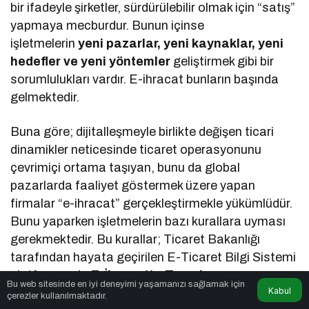
bir ifadeyle şirketler, sürdürülebilir olmak için “satış”
yapmaya mecburdur. Bunun içinse
işletmelerin
yeni pazarlar, yeni kaynaklar, yeni
hedefler ve yeni yöntemler
geliştirmek gibi bir
sorumlulukları vardır. E-ihracat bunların başında
gelmektedir.
Buna göre; dijitalleşmeyle birlikte değişen ticari
dinamikler neticesinde ticaret operasyonunu
çevrimiçi ortama taşıyan, bunu da global
pazarlarda faaliyet göstermek üzere yapan
firmalar “e-ihracat” gerçekleştirmekle yükümlüdür.
Bunu yaparken işletmelerin bazı kurallara uyması
gerekmektedir. Bu kurallar; Ticaret Bakanlığı
tarafından hayata geçirilen E-Ticaret Bilgi Sistemi
platformunda
E-İhracatta Temel
Bu web sitesinde en iyi deneyimi yaşamanızı sağlamak için
Kabul
Kurallar
başlığıyla yayınlanmıştır.
çerezler kullanılmaktadır.