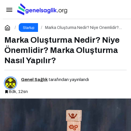
E-İhracat Yönetimi Nedir? Niye Önemlidir?
Nasıl Yapılır?
Paylaş
Yorum Yap
Marka Oluşturma Nedir? Niye Önemlidir?
Startup
Marka Oluşturma Nasıl Yapılır?
Marka Oluşturma Nedir? Niye
Önemlidir? Marka Oluşturma
Nasıl Yapılır?
Genel Sağlık
tarafından yayınlandı
8dk, 12sn