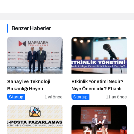
Benzer Haberler
Sanayi ve Teknoloji
Etkinlik Yönetimi Nedir?
Bakanlığı Heyeti
Niye Önemlidir? Etkinlik
Marmara Teknokent’i
Yönetimi Nasıl Yapılır?
Startup
1 yıl önce
Startup
11 ay önce
Ziyaret Etti!