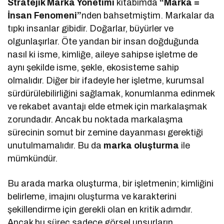
Stratejik Marka Yönetimi
kitabımda
“Marka =
İnsan
Fenomeni”
nden bahsetmiştim. Markalar da
tıpkı insanlar gibidir. Doğarlar, büyürler ve
olgunlaşırlar. Öte yandan bir insan doğduğunda
nasıl ki isme, kimliğe, aileye sahipse işletme de
aynı şekilde isme, şekle, ekosisteme sahip
olmalıdır. Diğer bir ifadeyle her işletme, kurumsal
sürdürülebilirliğini sağlamak, konumlanma edinmek
ve rekabet avantajı elde etmek için markalaşmak
zorundadır. Ancak bu noktada markalaşma
sürecinin somut bir zemine dayanması gerektiği
unutulmamalıdır. Bu da
marka oluşturma
ile
mümkündür.
Bu arada marka oluşturma, bir işletmenin; kimliğini
belirleme, imajını oluşturma ve karakterini
şekillendirme için gerekli olan en kritik adımdır.
Ancak bu süreç sadece görsel unsurların