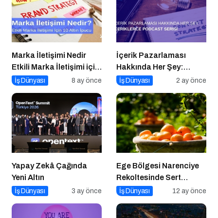
Marka İletişimi Nedir
İçerik Pazarlaması
Etkili Marka İletişimi için
Hakkında Her Şey:
10 Altın Öneri
İçeriklerce Podcast
İş Dünyası
8 ay önce
İş Dünyası
2 ay önce
Serisi
Yapay Zekâ Çağında
Ege Bölgesi Narenciye
Yeni Altın
Rekoltesinde Sert
Düşüş: Üretim Yüzde 34
İş Dünyası
3 ay önce
İş Dünyası
12 ay önce
Azaldı