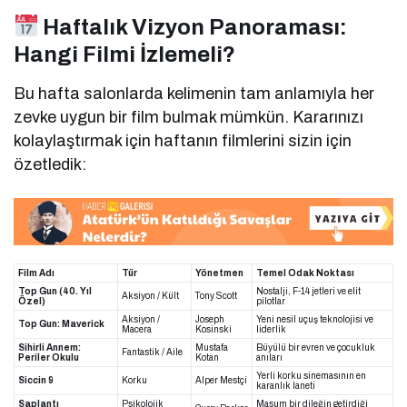
Haftalık Vizyon Panoraması:
Hangi Filmi İzlemeli?
Bu hafta salonlarda kelimenin tam anlamıyla her
zevke uygun bir film bulmak mümkün. Kararınızı
kolaylaştırmak için haftanın filmlerini sizin için
özetledik:
Film Adı
Tür
Yönetmen
Temel Odak Noktası
Top Gun (40. Yıl
Nostalji, F-14 jetleri ve elit
Aksiyon / Kült
Tony Scott
Özel)
pilotlar
Aksiyon /
Joseph
Yeni nesil uçuş teknolojisi ve
Top Gun: Maverick
Macera
Kosinski
liderlik
Sihirli Annem:
Mustafa
Büyülü bir evren ve çocukluk
Fantastik / Aile
Periler Okulu
Kotan
anıları
Yerli korku sinemasının en
Siccin 9
Korku
Alper Mestçi
karanlık laneti
Saplantı
Psikolojik
Masum bir dileğin getirdiği