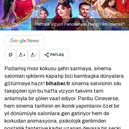
Haftalık Vizyon Panoraması: Hangi Filmi İzlemeli?
+
-
PAYLAŞ
Patlamış mısır kokusu şehri sarmaya, sinema
salonları ışıklarını kapatıp bizi bambaşka dünyalara
götürmeye hazır!
bihaber.tr
sinema servisinin sıkı
takipçileri için bu hafta vizyon takvimi tam
anlamıyla bir şölen vaat ediyor. Paribu Cineverse,
hem sinema tarihinin en ikonik yapımlarını özel bir
yıl dönümüyle salonlara geri getiriyor hem de
korkudan animasyona, psikolojik gerilimden
nostaljik fanteziye kadar uzanan devasa bir seçki