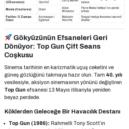
Curry Barker
(Obsession)
Gerilim
kabus
Alice
Paris Moda Haftası’nın perde
Moda (Coutures)
Dram
Winocour
arkası
Patiler: O Zaman
Animasyon /
Malcolm
Sosyal medya fenomeni sevimli
Dans
Eğlence
Venville
dostlar
Gökyüzünün Efsaneleri Geri
Dönüyor: Top Gun Çift Seans
Coşkusu
Sinema tarihinin en karizmatik uçuş ceketini ve
güneş gözlüğünü takmaya hazır olun. Tam
40. yılı
vesilesiyle, aksiyon sinemasının yönünü değiştiren
Top Gun
efsanesi 13 Mayıs itibarıyla yeniden
beyaz perdede.
Köklerden Geleceğe Bir Havacılık Destanı
Top Gun (1986):
Rahmetli Tony Scott’ın