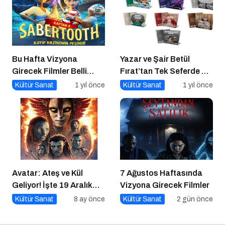
Bu Hafta Vizyona
Yazar ve Şair Betül
Girecek Filmler Belli
Fırat’tan Tek Seferde 7
Oldu: Sinema Keyfi
Kitap Müjdesi
Kültür Sanat
1 yıl önce
Kültür Sanat
1 yıl önce
Paribu Cineverse’te
Başlıyor!
Avatar: Ateş ve Kül
7 Ağustos Haftasında
Geliyor! İşte 19 Aralık
Vizyona Girecek Filmler
Vizyon Filmleri
Kültür Sanat
8 ay önce
Kültür Sanat
2 gün önce