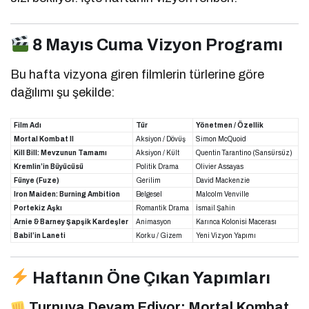
8 Mayıs Cuma Vizyon Programı
Bu hafta vizyona giren filmlerin türlerine göre
dağılımı şu şekilde:
Film Adı
Tür
Yönetmen / Özellik
Mortal Kombat II
Aksiyon / Dövüş
Simon McQuoid
Kill Bill: Mevzunun Tamamı
Aksiyon / Kült
Quentin Tarantino (Sansürsüz)
Kremlin’in Büyücüsü
Politik Drama
Olivier Assayas
Fünye (Fuze)
Gerilim
David Mackenzie
Iron Maiden: Burning Ambition
Belgesel
Malcolm Venville
Portekiz Aşkı
Romantik Drama
İsmail Şahin
Arnie & Barney Şapşik Kardeşler
Animasyon
Karınca Kolonisi Macerası
Babil’in Laneti
Korku / Gizem
Yeni Vizyon Yapımı
Haftanın Öne Çıkan Yapımları
Turnuva Devam Ediyor: Mortal Kombat