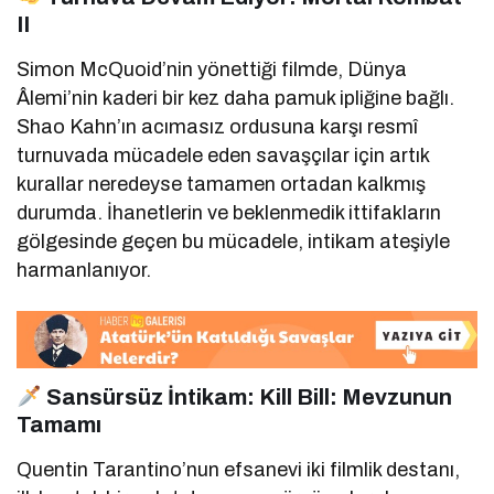
II
Simon McQuoid’nin yönettiği filmde, Dünya
Âlemi’nin kaderi bir kez daha pamuk ipliğine bağlı.
Shao Kahn’ın acımasız ordusuna karşı resmî
turnuvada mücadele eden savaşçılar için artık
kurallar neredeyse tamamen ortadan kalkmış
durumda. İhanetlerin ve beklenmedik ittifakların
gölgesinde geçen bu mücadele, intikam ateşiyle
harmanlanıyor.
Sansürsüz İntikam: Kill Bill: Mevzunun
Tamamı
Quentin Tarantino’nun efsanevi iki filmlik destanı,