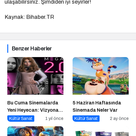
ulaşabilirsiniz. Şimdiden iyi seyirler!
Kaynak: Bihaber.TR
Benzer Haberler
Bu Cuma Sinemalarda
5 Haziran Haftasında
Yeni Heyecan: Vizyona
Sinemada Neler Var
Girecek Filmler Belli
Kültür Sanat
1 yıl önce
Kültür Sanat
2 ay önce
Oldu