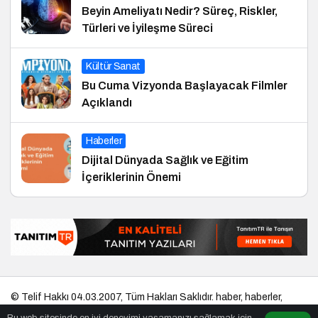
Beyin Ameliyatı Nedir? Süreç, Riskler,
Türleri ve İyileşme Süreci
Kültür Sanat
Bu Cuma Vizyonda Başlayacak Filmler
Açıklandı
Haberler
Dijital Dünyada Sağlık ve Eğitim
İçeriklerinin Önemi
© Telif Hakkı 04.03.2007, Tüm Hakları Saklıdır.
haber
,
haberler
,
gezilecek yerler
,
en iyiler listesi
,
bihaber
,
startup
,
sağlıklı
,
eshaber
,
Bu web sitesinde en iyi deneyimi yaşamanızı sağlamak için