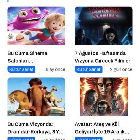
Bu Cuma Sinema
7 Ağustos Haftasında
Salonları
Vizyona Girecek Filmler
Hareketleniyor: 26 Aralık
Kültür Sanat
8 ay önce
Kültür Sanat
2 gün önce
Vizyondaki Filmler
Açıklandı
Bu Cuma Vizyonda:
Avatar: Ateş ve Kül
Dramdan Korkuya, 8 Yeni
Geliyor! İşte 19 Aralık
Film Sinemaseverlerle
Vizyon Filmleri