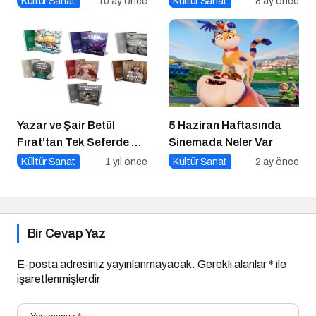
Kültür Sanat
10 ay önce
Kültür Sanat
8 ay önce
Buluşuyor!
Yazar ve Şair Betül
5 Haziran Haftasında
Fırat’tan Tek Seferde 7
Sinemada Neler Var
Kitap Müjdesi
Kültür Sanat
1 yıl önce
Kültür Sanat
2 ay önce
Bir Cevap Yaz
E-posta adresiniz yayınlanmayacak.
Gerekli alanlar
*
ile
işaretlenmişlerdir