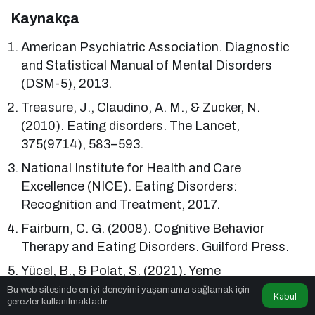
Kaynakça
American Psychiatric Association. Diagnostic
and Statistical Manual of Mental Disorders
(DSM-5), 2013.
Treasure, J., Claudino, A. M., & Zucker, N.
(2010). Eating disorders. The Lancet,
375(9714), 583–593.
National Institute for Health and Care
Excellence (NICE). Eating Disorders:
Recognition and Treatment, 2017.
Fairburn, C. G. (2008). Cognitive Behavior
Therapy and Eating Disorders. Guilford Press.
Yücel, B., & Polat, S. (2021). Yeme
Bozukluklarında Bütüncül Tedavi Yaklaşımı. Klinik
Bu web sitesinde en iyi deneyimi yaşamanızı sağlamak için
Kabul
çerezler kullanılmaktadır.
Psikiyatri Dergisi, 24(2), 157–167.