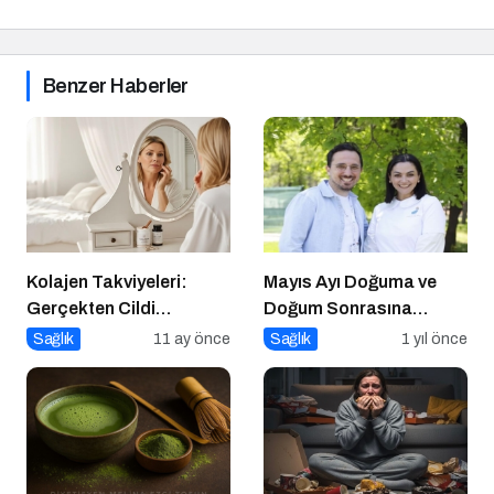
Benzer Haberler
Kolajen Takviyeleri:
Mayıs Ayı Doğuma ve
Gerçekten Cildi
Doğum Sonrasına
Gençleştiriyor mu?
Hazırlık Atölyesi
Sağlık
11 ay önce
Sağlık
1 yıl önce