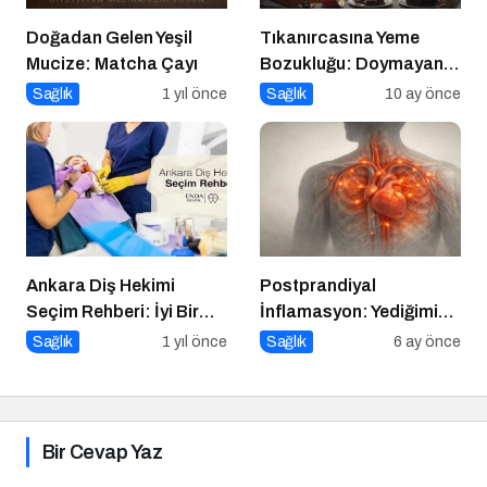
Doğadan Gelen Yeşil
Tıkanırcasına Yeme
Mucize: Matcha Çayı
Bozukluğu: Doymayan
Duygular
Sağlık
1 yıl önce
Sağlık
10 ay önce
Ankara Diş Hekimi
Postprandiyal
Seçim Rehberi: İyi Bir
İnflamasyon: Yediğimiz
Klinikte Olması
Yemekten Saatler Sonra
Sağlık
1 yıl önce
Sağlık
6 ay önce
Gerekenler ve Sunulan
Başlayan Sessiz Risk
Tedaviler
Bir Cevap Yaz