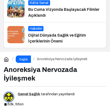
Kültür Sanat
Bu Cuma Vizyonda Başlayacak Filmler
Açıklandı
Haberler
Dijital Dünyada Sağlık ve Eğitim
İçeriklerinin Önemi
Anoreksiya Nervozada İyileşmek
Sağlık
Anoreksiya Nervozada
İyileşmek
Genel Sağlık
tarafından yayınlandı
6dk, 56sn