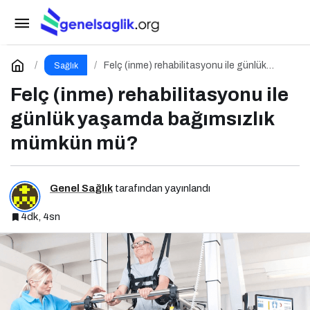
Anoreksiya Nervozada İyileşmek
Paylaş
Yorum Yap
Felç (inme) rehabilitasyonu ile günlük
Sağlık
yaşamda bağımsızlık mümkün mü?
Felç (inme) rehabilitasyonu ile
günlük yaşamda bağımsızlık
mümkün mü?
Genel Sağlık
tarafından yayınlandı
4dk, 4sn