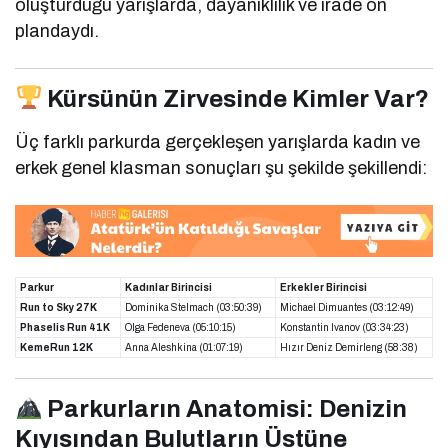
oluşturduğu yarışlarda, dayanıklılık ve irade ön
plandaydı.
Kürsünün Zirvesinde Kimler Var?
Üç farklı parkurda gerçekleşen yarışlarda kadın ve
erkek genel klasman sonuçları şu şekilde şekillendi:
Parkur
Kadınlar Birincisi
Erkekler Birincisi
Run to Sky 27K
Dominika Stelmach (03:50:39)
Michael Dimuantes (03:12:49)
Phaselis Run 41K
Olga Fedeneva (05:10:15)
Konstantin Ivanov (03:34:23)
KemeRun 12K
Anna Aleshkina (01:07:19)
Hızır Deniz Demirleng (58:38)
Parkurların Anatomisi: Denizin
Kıyısından Bulutların Üstüne