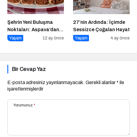
Şehrin Yeni Buluşma
27’nin Ardında: İçimde
Noktaları: Aspava’dan
Sessizce Çoğalan Hayat
Çifte Lezzet Durağı
Yaşam
12 ay önce
Yaşam
4 ay önce
Bir Cevap Yaz
E-posta adresiniz yayınlanmayacak.
Gerekli alanlar
*
ile
işaretlenmişlerdir
Yorumunuz
*