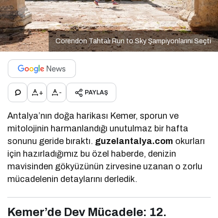
Corendon Tahtalı Run to Sky Şampiyonlarını Seçti
+
-
PAYLAŞ
Antalya’nın doğa harikası Kemer, sporun ve
mitolojinin harmanlandığı unutulmaz bir hafta
sonunu geride bıraktı.
guzelantalya.com
okurları
için hazırladığımız bu özel haberde, denizin
mavisinden gökyüzünün zirvesine uzanan o zorlu
mücadelenin detaylarını derledik.
Kemer’de Dev Mücadele: 12.