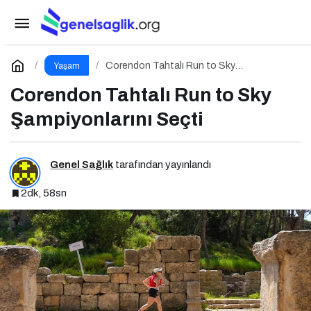
27’nin Ardında: İçimde Sessizce Çoğalan
Hayat
Paylaş
Yorum Yap
Corendon Tahtalı Run to Sky
Yaşam
Şampiyonlarını Seçti
Corendon Tahtalı Run to Sky
Şampiyonlarını Seçti
Genel Sağlık
tarafından yayınlandı
2dk, 58sn