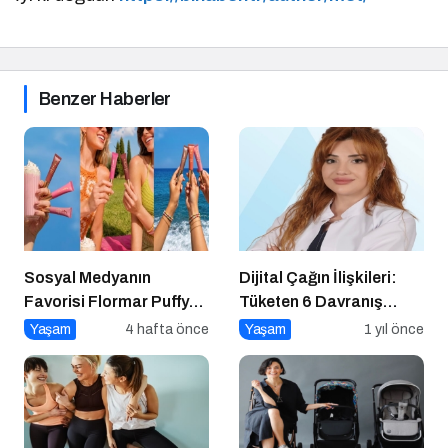
Benzer Haberler
Sosyal Medyanın
Dijital Çağın İlişkileri:
Favorisi Flormar Puffy
Tüketen 6 Davranış
Liquid Blush Serisine
Biçimi
Yaşam
4 hafta önce
Yaşam
1 yıl önce
Yeni Renkler Eklendi!