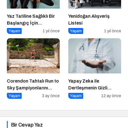
Yaz Tatiline Sağlıklı Bir
Yenidoğan Alışveriş
Başlangıç İçin
Listesi
Beslenme
Yaşam
1 yıl önce
Yaşam
1 yıl önce
Corendon Tahtalı Run to
Yapay Zeka ile
Sky Şampiyonlarını
Dertleşmenin Gizli
Seçti
Tehlikeleri
Yaşam
3 ay önce
Yaşam
12 ay önce
Bir Cevap Yaz