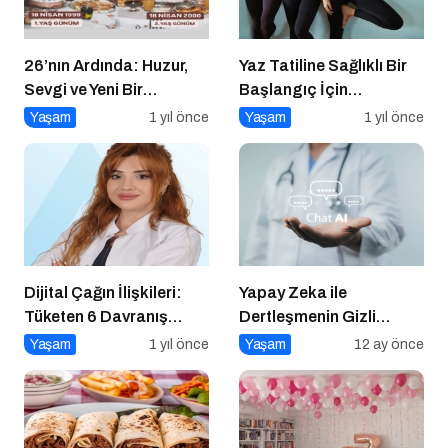
26’nın Ardında: Huzur,
Yaz Tatiline Sağlıklı Bir
Sevgi ve Yeni Bir
Başlangıç İçin
Başlangıç
Beslenme
Yaşam
1 yıl önce
Yaşam
1 yıl önce
Dijital Çağın İlişkileri:
Yapay Zeka ile
Tüketen 6 Davranış
Dertleşmenin Gizli
Biçimi
Tehlikeleri
Yaşam
1 yıl önce
Yaşam
12 ay önce