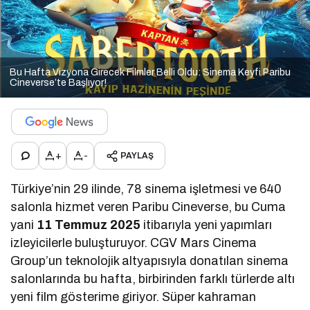
Bu Hafta Vizyona Girecek Filmler Belli Oldu: Sinema Keyfi Paribu
Cineverse’te Başlıyor!
+
-
PAYLAŞ
Türkiye’nin 29 ilinde, 78 sinema işletmesi ve 640
salonla hizmet veren Paribu Cineverse, bu Cuma
yani
11 Temmuz 2025
itibarıyla yeni yapımları
izleyicilerle buluşturuyor. CGV Mars Cinema
Group’un teknolojik altyapısıyla donatılan sinema
salonlarında bu hafta, birbirinden farklı türlerde altı
yeni film gösterime giriyor. Süper kahraman