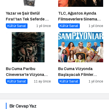
Yazar ve Şair Betül
TLC, Ağustos Ayında
Fırat’tan Tek Seferde 7
Filmseverlere Sinema
Kitap Müjdesi
Dolu Akşamlar Sunuyor
Kültür Sanat
1 yıl önce
Kültür Sanat
1 yıl önce
Bu Cuma Paribu
Bu Cuma Vizyonda
Cineverse’te Vizyona
Başlayacak Filmler
Girecek Filmler
Açıklandı
Kültür Sanat
11 ay önce
Kültür Sanat
1 yıl önce
Bir Cevap Yaz