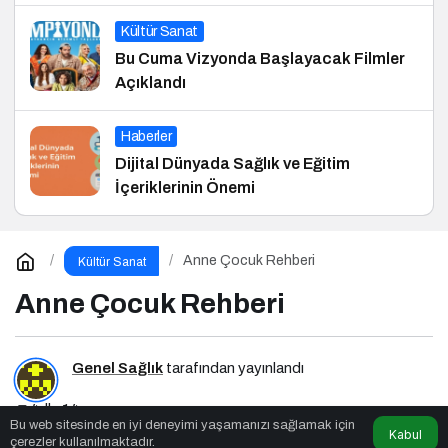
Kültür Sanat
Bu Cuma Vizyonda Başlayacak Filmler
Açıklandı
Haberler
Dijital Dünyada Sağlık ve Eğitim
İçeriklerinin Önemi
Anne Çocuk Rehberi
Kültür Sanat
Anne Çocuk Rehberi
Genel Sağlık
tarafından yayınlandı
4dk, 14sn
Bu web sitesinde en iyi deneyimi yaşamanızı sağlamak için
Kabul
çerezler kullanılmaktadır.