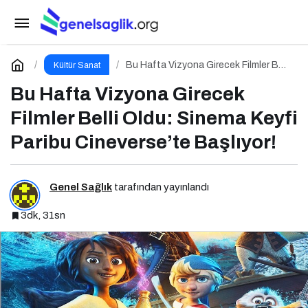
Anne Çocuk Rehberi
Paylaş
Yorum Yap
Bu Hafta Vizyona Girecek Filmler Belli
Kültür Sanat
Oldu: Sinema Keyfi Paribu
Cineverse’te Başlıyor!
Bu Hafta Vizyona Girecek
Filmler Belli Oldu: Sinema Keyfi
Paribu Cineverse’te Başlıyor!
Genel Sağlık
tarafından yayınlandı
3dk, 31sn