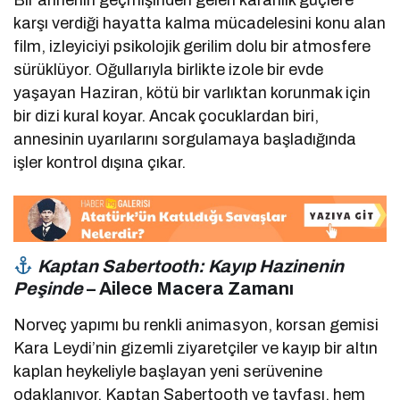
Bir annenin geçmişinden gelen karanlık güçlere
karşı verdiği hayatta kalma mücadelesini konu alan
film, izleyiciyi psikolojik gerilim dolu bir atmosfere
sürüklüyor. Oğullarıyla birlikte izole bir evde
yaşayan Haziran, kötü bir varlıktan korunmak için
bir dizi kural koyar. Ancak çocuklardan biri,
annesinin uyarılarını sorgulamaya başladığında
işler kontrol dışına çıkar.
Kaptan Sabertooth: Kayıp Hazinenin
Peşinde
– Ailece Macera Zamanı
Norveç yapımı bu renkli animasyon, korsan gemisi
Kara Leydi’nin gizemli ziyaretçiler ve kayıp bir altın
kaplan heykeliyle başlayan yeni serüvenine
odaklanıyor. Kaptan Sabertooth ve tayfası, hem