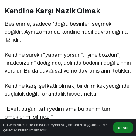
Kendine Karşı Nazik Olmak
Beslenme, sadece “doğru besinleri seçmek”
değildir. Aynı zamanda kendine nasıl davrandığınla
ilgilidir.
Kendine sürekli “yapamıyorsun”, “yine bozdun”,
“iradesizsin” dediğinde, aslında bedenin değil zihnin
yorulur. Bu da duygusal yeme davranışlarını tetikler.
Kendine karşı şefkatli olmak, bir dilim kek yediğinde
suçluluk değil, farkındalık hissetmektir:
“Evet, bugün tatlı yedim ama bu benim tüm
emeklerimi silmez.”
Bu web sitesinde en iyi deneyimi yaşamanızı sağlamak için
Kabul
çerezler kullanılmaktadır.
Unutma, sürdürülebilir beslenme; suçluluk değil