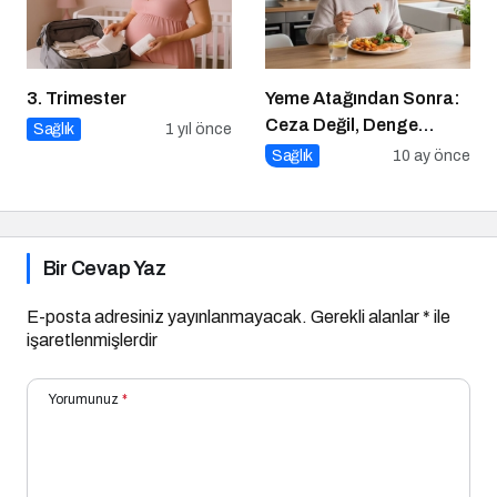
3. Trimester
Yeme Atağından Sonra:
Ceza Değil, Denge
Sağlık
1 yıl önce
Zamanı
Sağlık
10 ay önce
Bir Cevap Yaz
E-posta adresiniz yayınlanmayacak.
Gerekli alanlar
*
ile
işaretlenmişlerdir
Yorumunuz
*