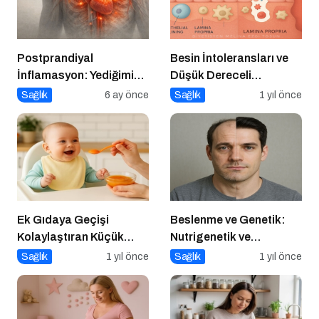
Postprandiyal
Besin İntoleransları ve
İnflamasyon: Yediğimiz
Düşük Dereceli
Yemekten Saatler Sonra
Enflamasyonun Kronik
Sağlık
6 ay önce
Sağlık
1 yıl önce
Başlayan Sessiz Risk
Hastalıklara Etkisi
Ek Gıdaya Geçişi
Beslenme ve Genetik:
Kolaylaştıran Küçük
Nutrigenetik ve
Sırlar
Nutrigenomik’in Rolü
Sağlık
1 yıl önce
Sağlık
1 yıl önce