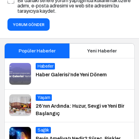
Bir dahaki sefere yorum yaptığımda kullanılmak üzere
adımı, e-posta adresimi ve web site adresimi bu
tarayıcıya kaydet.
YORUM GÖNDER
Popüler Haberler
Yeni Haberler
Haberler
Haber Galerisi’nde Yeni Dönem
Yaşam
26’nın Ardında: Huzur, Sevgi ve Yeni Bir
Başlangıç
Sağlık
Beyin Ameliyatı Nedir? Süreç, Riskler,