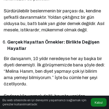
Sürdürülebilir beslenmenin bir parçası da, kendine
şefkatli davranmaktır. Yoldan çıktığınız bir gün
olduysa bu, battı balık yan gider demek değildir. Asıl
mesele, istikrardır; mükemmel olmak değil.
Gerçek Hayattan Örnekler: Birlikte Değişen
Hayatlar
Bir danışanım, 10 yıldır neredeyse her ay başka bir
diyeti denemişti. İlk görüşmemizde bana şöyle dedi:
“Melina Hanım, ben diyet yapmayı çok iyi bilirim
ama yemeyi bilmiyorum.” İşte bu cümle her şeyi
özetliyordu.
Sadece kilo vermek değil, hayata yeniden
Bu web sitesinde en iyi deneyimi yaşamanızı sağlamak için
başlamak istedik. Ona yemeği yeniden sevdirdik.
Kabul
çerezler kullanılmaktadır.
Sofrada suçluluk değil huzur inşa ettik. Bir yıl