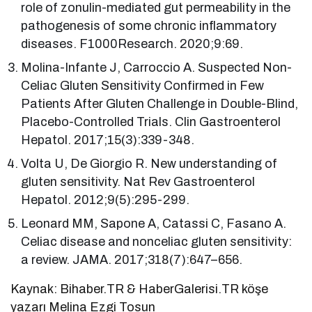
role of zonulin-mediated gut permeability in the
pathogenesis of some chronic inflammatory
diseases. F1000Research. 2020;9:69.
Molina-Infante J, Carroccio A. Suspected Non-
Celiac Gluten Sensitivity Confirmed in Few
Patients After Gluten Challenge in Double-Blind,
Placebo-Controlled Trials. Clin Gastroenterol
Hepatol. 2017;15(3):339-348.
Volta U, De Giorgio R. New understanding of
gluten sensitivity. Nat Rev Gastroenterol
Hepatol. 2012;9(5):295-299.
Leonard MM, Sapone A, Catassi C, Fasano A.
Celiac disease and nonceliac gluten sensitivity:
a review. JAMA. 2017;318(7):647–656.
Kaynak: Bihaber.TR & HaberGalerisi.TR köşe
yazarı Melina Ezgi Tosun