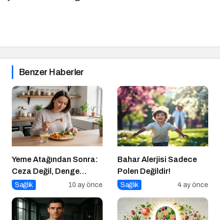
Benzer Haberler
Yeme Atağından Sonra:
Bahar Alerjisi Sadece
Ceza Değil, Denge
Polen Değildir!
Zamanı
Sağlık
10 ay önce
Sağlık
4 ay önce