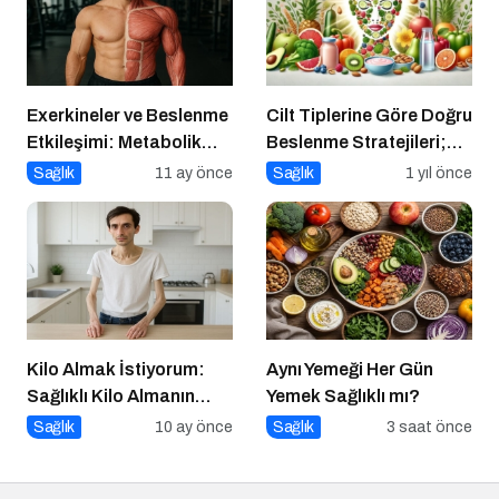
Exerkineler ve Beslenme
Cilt Tiplerine Göre Doğru
Etkileşimi: Metabolik
Beslenme Stratejileri;
Sağlıkta Yeni Bir
Genç ve Parlak Cilt İçin
Sağlık
11 ay önce
Sağlık
1 yıl önce
Perspektif
Doğru Besinler
Kilo Almak İstiyorum:
Aynı Yemeği Her Gün
Sağlıklı Kilo Almanın
Yemek Sağlıklı mı?
Yolları
Sağlık
10 ay önce
Sağlık
3 saat önce