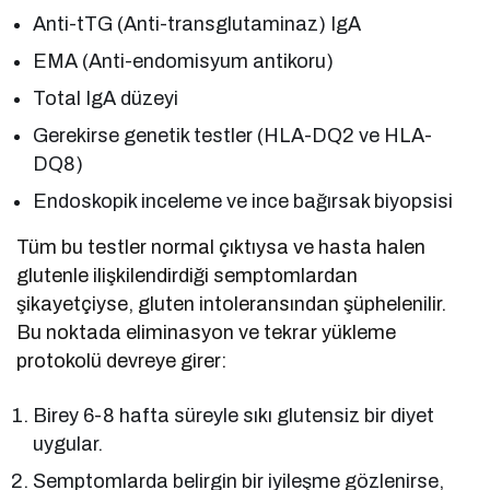
Anti-tTG (Anti-transglutaminaz) IgA
EMA (Anti-endomisyum antikoru)
Total IgA düzeyi
Gerekirse genetik testler (HLA-DQ2 ve HLA-
DQ8)
Endoskopik inceleme ve ince bağırsak biyopsisi
Tüm bu testler normal çıktıysa ve hasta halen
glutenle ilişkilendirdiği semptomlardan
şikayetçiyse, gluten intoleransından şüphelenilir.
Bu noktada eliminasyon ve tekrar yükleme
protokolü devreye girer:
Birey 6-8 hafta süreyle sıkı glutensiz bir diyet
uygular.
Semptomlarda belirgin bir iyileşme gözlenirse,