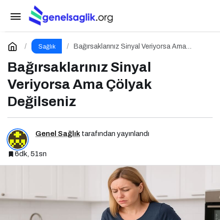
5 Kilo Ver, 10 Geri Al: Nereye Kadar?
Paylaş
Yorum Yap
Bağırsaklarınız Sinyal Veriyorsa Ama
Sağlık
Çölyak Değilseniz
Bağırsaklarınız Sinyal
Veriyorsa Ama Çölyak
Değilseniz
Genel Sağlık
tarafından yayınlandı
6dk, 51sn