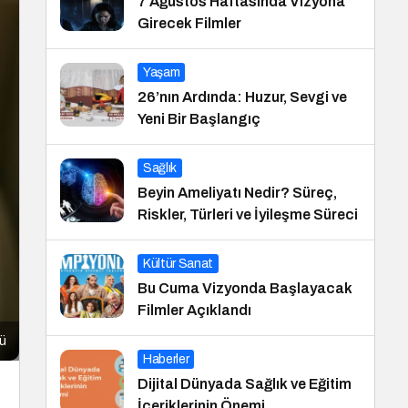
7 Ağustos Haftasında Vizyona
Girecek Filmler
Yaşam
26’nın Ardında: Huzur, Sevgi ve
Yeni Bir Başlangıç
Sağlık
Beyin Ameliyatı Nedir? Süreç,
Riskler, Türleri ve İyileşme Süreci
Kültür Sanat
Bu Cuma Vizyonda Başlayacak
Filmler Açıklandı
ü
Haberler
Dijital Dünyada Sağlık ve Eğitim
İçeriklerinin Önemi