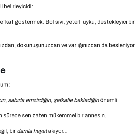
belirleyicidir.
efkat göstermek. Bol sıvı, yeterli uyku, destekleyici bir
ızdan, dokunuşunuzdan ve varlığınızdan da besleniyor
ne
rum:
un
,
sabırla emzirdiğin
,
şefkatle beklediğin
önemli.
ğun sürece sen zaten mükemmel bir annesin.
il, bir
damla hayat
akıyor…