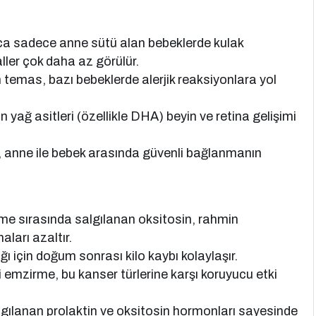
unca sadece anne sütü alan bebeklerde kulak
aller çok daha az görülür.
ken temas, bazı bebeklerde alerjik reaksiyonlara yol
 yağ asitleri (özellikle DHA) beyin ve retina gelişimi
 anne ile bebek arasında güvenli bağlanmanın
me sırasında salgılanan oksitosin, rahmin
ları azaltır.
ı için doğum sonrası kilo kaybı kolaylaşır.
i emzirme, bu kanser türlerine karşı koruyucu etki
gılanan prolaktin ve oksitosin hormonları sayesinde