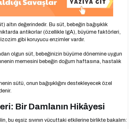
altın değerindedir. Bu süt, bebeğin bağışıklık
ktarda antikorlar (özellikle IgA), büyüme faktörleri,
 lizozim gibi koruyucu enzimler vardır.
ından olgun süt, bebeğinizin büyüme dönemine uygun
r annenin memesini bebeğin doğum haftasına, hastalık
nin sütü, onun bağışıklığını destekleyecek özel
denir.
eri: Bir Damlanın Hikâyesi
, bu eşsiz sıvının vücuttaki etkilerine birlikte bakalım: