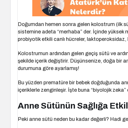
Doğumdan hemen sonra gelen kolostrum (ilk süt) 
sistemine adeta “merhaba” der. İçinde yüksek mi
probiyotik etkili canlı hücreler, laktoperoksidaz,
Kolostrumun ardından gelen geçiş sütü ve ard
şekilde içerik değiştirir. Düşünsenize, doğa bi
durumuna göre ayarlamış!
Bu yüzden prematüre bir bebek doğduğunda anne
içeriklerle zenginleşir. İşte buna “biyolojik zeka” 
Anne Sütünün Sağlığa Etkil
Peki anne sütü neden bu kadar değerli? Hadi gelin